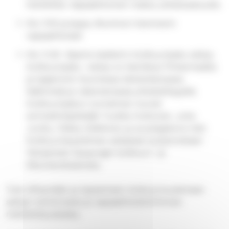
henkilölle. Vapaaehtoinen maksu yhteisvastuulle.
Klo 11.10 jumppa, Mummon Kammarin
vapaaehtoiset
Klo 11.30 Siperia teatterin Kulttuuripaku esitys.
Kulttuuripaku -esitys on kiertänyt Pirkanmaalla
ja laajemmin Suomessa ilahduttamassa
ikäihmisiä ja rakentamassa yhteisöllisyyttä.
Kulttuuripakun tunnelman tuovat
ammattinäyttelijät Tuukka Huttunen, Juha
Junttu, Pekka Heikkinen ja avustajakoira Hali.
Kulttuuritarjottimen esitykset kustannetaan
Tampereen kaupungin kulttuuri- ja
liikuntarahastosta.
Tule viihtymään ja tapaamaan toisia ja kuulemaan
syksyn toiminnasta ja vapaaehtois
toiminnan
mahdollisuuksista.