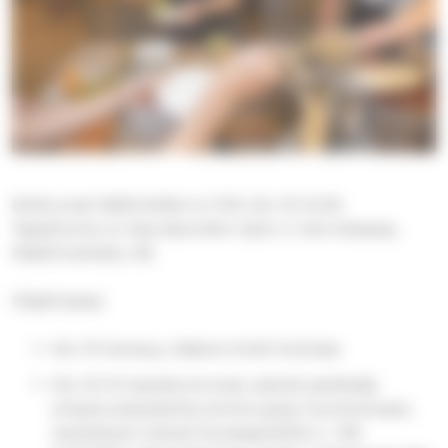
Elobrunssi ikäihmisille to 27.8. klo 10-12.30.
Tapahtuma on Seurakuntien talon 2. kerroksessa,
Näsilinnankatu 26.
Ohjelmassa:
Klo 10 hartaus, diakoni Antti Kulmala
Klo 10-12 tarjolla brunssi, pientä syötävää,
erityisruokavalioita emme pysty huomioimaan,
tarjottavat tulevat Ruokapankilta n. 100