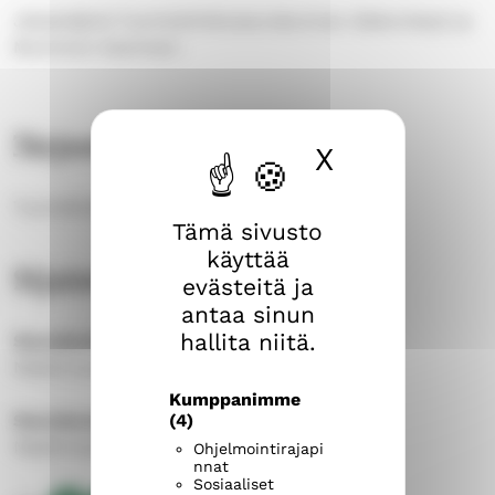
Järjestäjinä Tuomiokirkkoseurakunnan diakoniatyö ja
Mummon Kammari.
Järjestäjä
X
Piilota ev
Tuomikirkkoseurakunta
Tämä sivusto
käyttää
Sijainti
evästeitä ja
antaa sinun
hallita niitä.
Seurakuntien talo
Näsilinnankatu 26, 33200 Tampere
Kumppanimme
(4)
Seurakuntien talo – Näsin sali
Näsilinnankatu 26, 33200 Tampere
Ohjelmointirajapi
nnat
Sosiaaliset