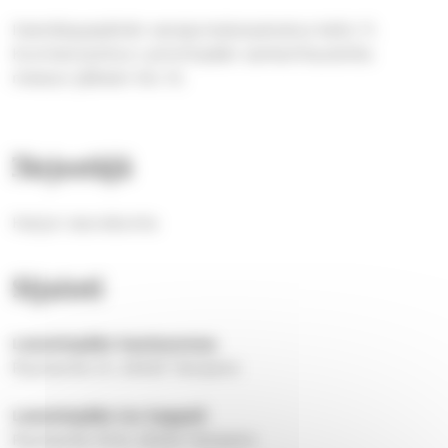
Itsenäisyyspäivän sanajumalanpalvelus kello 11.
Kunnianosoitus Lamminpään sankarihaudoilla
messun jälkeen klo 12.
Järjestäjä
Harjun seurakunta
Sijainti
Lamminpään hautausmaa
Rauhantie 21, 33420 Tampere
Lamminpään iso kappeli
Rauhantie 19 B, 33420 Tampere