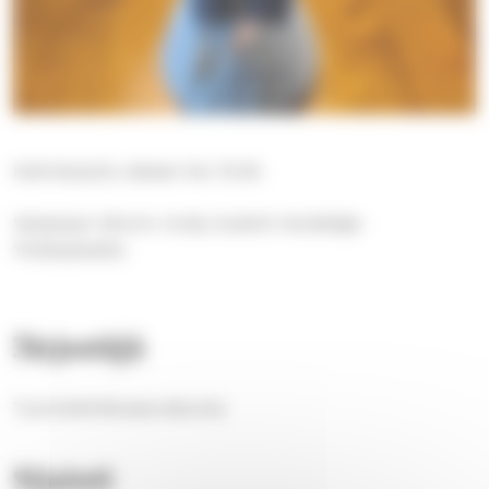
Kahvitarjoilu alkaen klo 15.30.
Veisataan Siionin virsiä, kolehti Herättäjä-
Yhdistykselle.
Järjestäjä
Tuomiokirkkoseurakunta
Sijainti