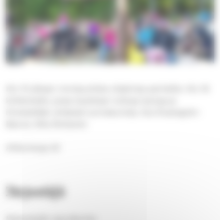
Klo 15 alkaen monipuolista ohjelmaa perheille. Klo 16
kirkkohetki, jossa lauletaan tuttuja lauluja ja
ihmetellään yhdessä luomakuntaa. Eva Rosengrén-
Bancsi, Miia Moilanen
Ahkionkuja 20
Järjestäjä
Messukylän seurakunta