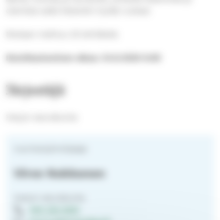
olemista sekä tietenkin hyvää ruokaa!
Mukaan mahtuu 22 leiriläistä.
Ilmoittautuminen alkaa: 24.8.2026 6:00
Järjestäjä
Harjun seurakunta
nuorisotyönohjaaja
Virve Nokkonen
Harjun seurakunta
050 320 9261