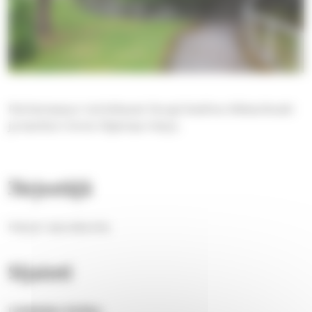
Perhemessun toimittavat liturgi Eveliina Nikkarikoski
ja kanttori Anne Viljamaa-Harju.
Järjestäjä
Harjun seurakunta
Sijainti
Lielahden kirkko