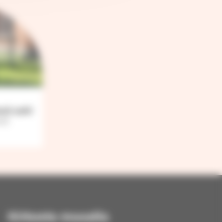
esä auki
.00
Kirkosta muualla