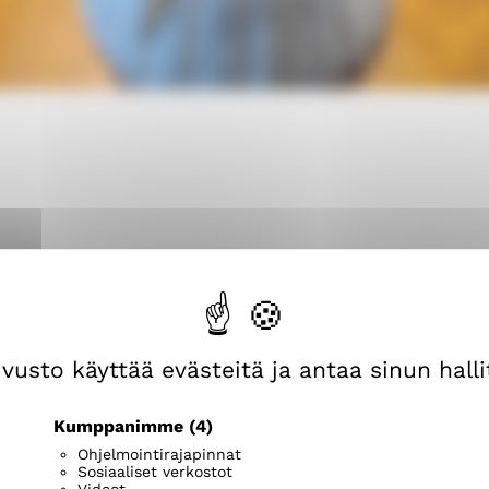
vusto käyttää evästeitä ja antaa sinun hallit
Kumppanimme
(4)
Ohjelmointirajapinnat
Sosiaaliset verkostot
Videot