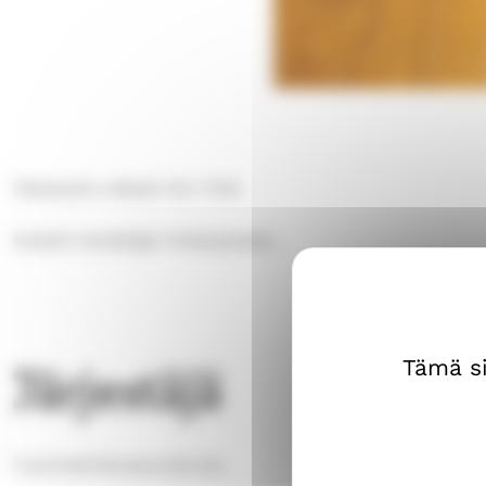
Teetarjoilu alkaen klo 17.30.
Kolehti Herättäjä-Yhdistykselle.
Tämä si
Järjestäjä
Tuomiokirkkoseurakunta