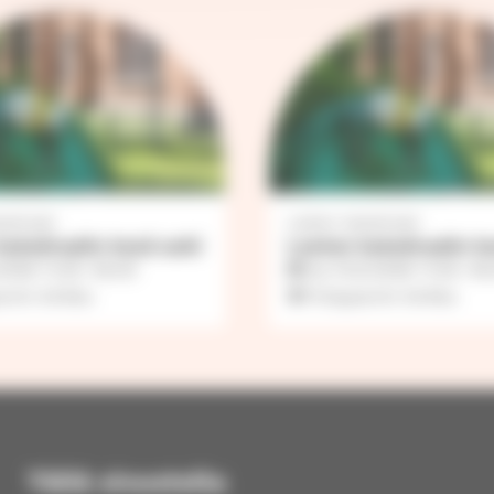
tedraali
Lasten katedraali
katedraalin kesä auki
Lasten katedraalin k
.2026
11.00
–
18.00
ma 10.8.2026
11.00
–
18
onin kirkko
Finlaysonin kirkko
Tällä sivustolla