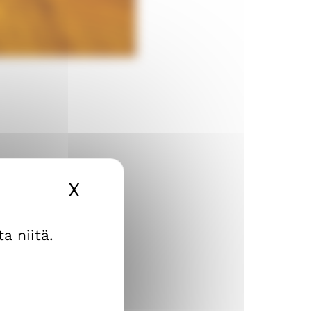
X
Piilota evästebanneri
a niitä.