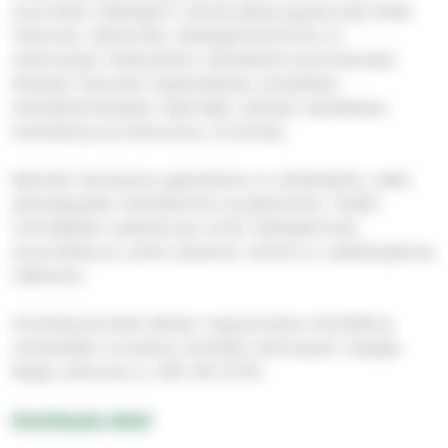
suunnattu Ystäväpiiri-ryhmä alkaa syyskuussa 2026
Tesoman Lähitorilla. Ystäväpiiritoiminta on
Vanhustyön Keskusliiton kehittämä toimintamalli.
Mukaan haluavat haastatellaan etukäteen
henkilökohtaisesti. Ryhmään valitaan kahdeksan
henkilöä ja se kokoontuu 12 kertaa.
Ryhmän kantavana ajatuksena on yhdessäolo, sekä
yksinäisyyden lievittäminen ja jakaminen. Kaikki
ryhmäläiset osallistuvat oman Ystäväpiirinsä
suunnitteluun, joten jokainen ryhmä on osallistujiensa
näköinen.
Ilmoittautumiset alkaen maanantaina 3.8.2026 ja
viimeistään torstaina 3.9.2026 vanhustyön ohjaaja
Maija Lehtonen p. 050 344 5724.
Ilmoittaudu tästä