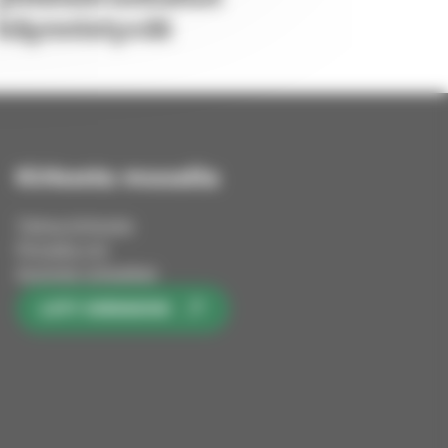
käynnistyvät
Kirkosta muualla
Tietoa kirkosta
Pinnalla nyt
Avoimet työpaikat
LIITY KIRKKOON