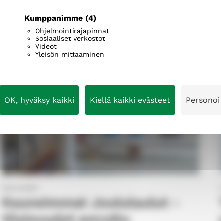
ELEITA
Kumppanimme
(4)
Ohjelmointirajapinnat
Sosiaaliset verkostot
Videot
Yleisön mittaaminen
OK, hyväksy kaikki
Kiellä kaikki evästeet
Personoi
22.12.2021
Kauneimmat Joululaulut -
tilaisuudet peruttu