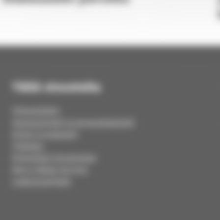
Tällä sivustolla
Yhteystiedot
Hautausmaat ja siunauskappelit
Kirkot ja kappelit
Tilahaku
Kirkolliset ilmoitukset
Kerro ideasi tai kysy
Laskutusohjeet