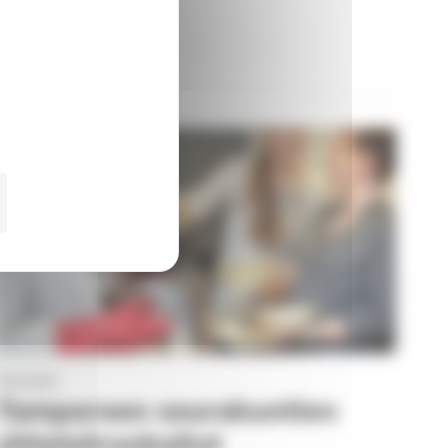
1.10.2021
Tampereen seurakuntien
yhteisöruokailut