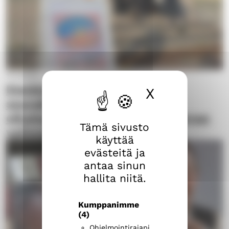
17.1.2020
Eteläisen seurakunnan
X
Piilota ev
seurakuntaneuvosto hylkäsi
oikaisuvaatimuksen kirkkoherran
Tämä sivusto
valinnasta
käyttää
evästeitä ja
antaa sinun
hallita niitä.
Kumppanimme
(4)
Ohjelmointirajapi