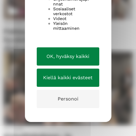
nnat
Sosiaaliset
verkostot
Videot
15.1.2020
Yleisön
mittaaminen
Pekka Simojoen
hyväntekeväisyyskonsertti
Aleksanterin kirkossa 22.1.
OK, hyväksy kaikki
Kiellä kaikki evästeet
Personoi
15.1.2020