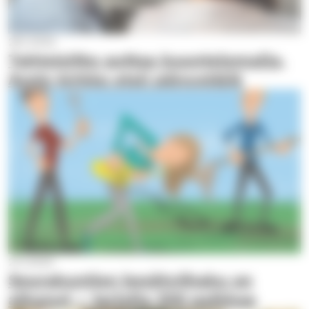
28.1.2020
Tahtoisitko auttaa kuuntelemalla,
Avoin kirkko etsii päivystäjiä
27.1.2020
Seurakuntien kesätyöhaku on
alkanut – tarjolla 200 paikkaa