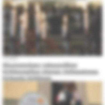
17.1.2020
Ekumeenisen rukousviikon
kirkkovaellus etenee ristisaatossa
kirkosta kirkkoon