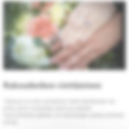
Rukoushetken viettäminen
Tilaisuus voi olla rauhallinen hetki kahdestaan tai
juhla, johon kutsutaan perhe ja ystävät.
Rukoushetken jälkeen voi halutessaan jatkaa yhteistä
juhlaa.