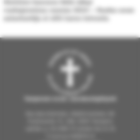
Ihmisten kasvava hätä näkyi
ruokajonoissa vuonna 2024 – Ruoka-avun
asiantuntija ei silti luovu toivosta
Tampereen ev.lut. seurakuntayhtymä
Seurakuntientalo, Näsilinnankatu 26
Postiosoite: PL 226, 33101 Tampere
vaihde: p. 03 2190 111 arkisin klo 9–15
Y-tunnus 0206114-9