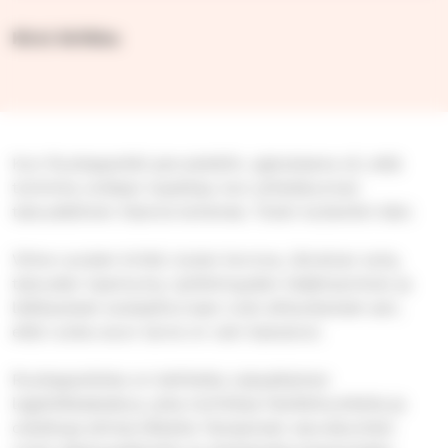
Kirsi Airikka
Kun Ruokapankki perustettiin, ajatuksena oli, että
toiminta voidaan lopettaa, kun yhteiskunnan
taloudellinen tilanne kohenee. Toisin kuitenkin kävi.
Viime vuosien kriisit, kuten korona, Ukrainan sota,
talouden taantuma, työttömyyden lisääntyminen ja
leikkaukset sosiaaliturvaan ovat aiheuttaneet sen,
että ruoka-avun tarve on vain kasvanut.
Ruokapankista on kehitetty nykyaikainen
logistiikkakeskus, joka toimittaa hävikkituotteita ja
ostettuja elintarvikkeita Tampereen seurakuntien