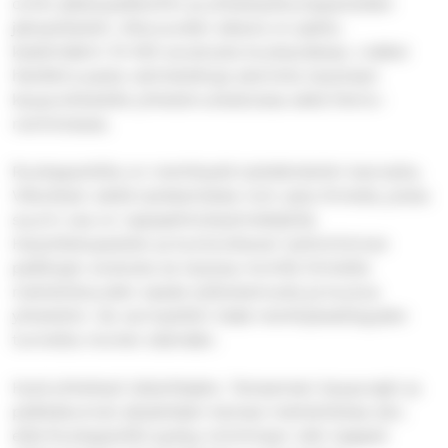
omiin jakelupaikkoihin ja yhteistyökumppaneiden
jakopisteisiin. Alkuvuoden aikana on jaettu
keskimäärin 15 400 avustusta kuukaudessa. Lisäksi
hävikkiruuasta valmistettuja aterioita tarjotaan
kaupunkilaisille yhteisöruokailuissa sekä Kierto-
ravintolassa.
Ruokapankilla on merkitystä työelämänkin kannalta.
Viikoittain siellä työskentelee noin sata ihmistä, joista
suurin osa on vapaaehtoistyöntekijöitä.
Harjoittelupestien ja kuntouttavan työtoiminnan
paikkojen ansiosta se tarjoaa monille ihmisille
mahdollisuuden saada työkokemusta ja kuulua
yhteisöön. Se varmastikin lisää merkityksellisyyden
tunnetta monien elämään.
Hyvä yhteistyö lahjoittajien, Tampereen kaupungin ja
paikkakunnan järjestöjen kanssa mahdollistaa sen,
että Ruokapankki pystyy toimimaan näin laajasti