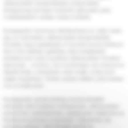
vähävaraisten tamperelaisten auttamiseksi.
Keräysvaroja tarvitaan kuitenkin jatkuvasti, jotta
ruokakasseihin voidaan ostaa tuotteita.
Ruokapankin toiminnan lähtökohtana on, että ruoka-
apu on tarkoitettu vähävaraisille tamperelaisille
ihmisille. Apua saadakseen ei tarvitse kuulua kirkkoon.
Moni toki edelleen ajattelee, että ensisijaisesti
yhteiskunnan tulisi huolehtia vähävaraisten ihmisten
elannosta – ei kirkon. Se ei kuitenkaan ole toteutunut
käytännössä. Lohdullinen onkin erään ruoka-avun
saajan lausahdus: ”Kirkko auttaa niitäkin, joita kukaan
muu ei enää auta.”
Ruokapankin työssä yhdistyy monta tärkeätä
tehtävää: lähimmäisten kohtaaminen, vähävaraisten
auttaminen, työllistäminen, osallisuuden lisääminen ja
ilmastonmuutoksen torjuminen. Tuetaanhan siis
yhdessä edelleen tätä tärkeää toimintaa