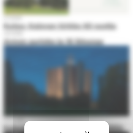
3.7.2026
Kutsu: Kalevan kirkko 60 vuotta
3.6.2026
Armon aurinko ja 18 ikkunaa
12.2.2026
Kalevan kirkon valaistus palkittiin