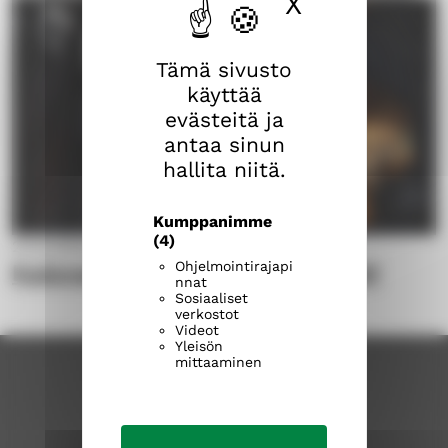
X
Piilota ev
Tämä sivusto
käyttää
evästeitä ja
antaa sinun
hallita niitä.
Kumppanimme
(4)
24.10.2023
Ohjelmointirajapi
Kalevan kirkko goes Valoviikot!
nnat
Sosiaaliset
verkostot
Videot
Yleisön
mittaaminen