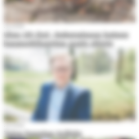
3.6.2026
Ulos-Ut-Out -kokonaisuus katsoo
kaupunkiluontoa uusin silmin
3.6.2026
Toivo haastaa työhön