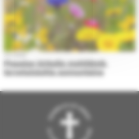
22.5.2024
Pispalan kirkolle mehiläisiä,
tervetulojuhla sunnuntaina