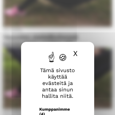
25.4.2025
Vauvojen metsäkylvyssä
köllötellään puiden alla
X
Piilota ev
Tämä sivusto
käyttää
evästeitä ja
antaa sinun
hallita niitä.
Kumppanimme
25.4.2025
(4)