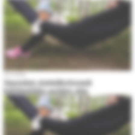
25.4.2025
Vauvojen metsäkylvyssä
köllötellään puiden alla