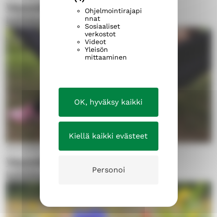
Vauvojen metsäkylvyssä
Ohjelmointirajapi
köllötellään puiden alla
nnat
Sosiaaliset
verkostot
Videot
Yleisön
mittaaminen
OK, hyväksy kaikki
Kiellä kaikki evästeet
25.4.2025
Vauvojen metsäkylvyssä
Personoi
köllötellään puiden alla