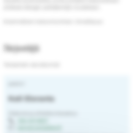
lyhyellä alustuksella, jonka pohjalta keskustellaan
yhdessä dialogin pelisääntöjä noudattaen.
Ensimmäinen kokoontuminen: Onnellisuus
Järjestäjä
Tampereen seurakunnat
pastori
Kati Eloranta
Diakonia ja yhteiskuntavastuu
050 431 6627
kati.eloranta@evl.fi