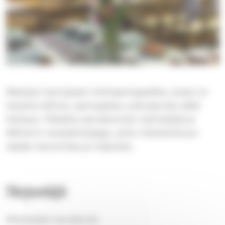
Matalan kynnyksen kohtaamispaikka, jossa on
tarjolla kahvia, aamupalaa, juttuseuraa sekä
hartaus. Paikalla seurakunnan työntekijä ja
lähitorin sosiaaliohjaaja, jolta mahdollisuus
saada neuvontaa ja ohjausta.
Järjestäjä
Messukylän seurakunta