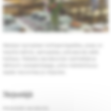
Matalan kynnyksen kohtaamispaikka, jossa on
tarjolla kahvia, aamupalaa, juttuseuraa sekä
hartaus. Paikalla seurakunnan työntekijä ja
lähitorin sosiaaliohjaaja, jolta mahdollisuus
saada neuvontaa ja ohjausta.
Järjestäjä
Messukylän seurakunta