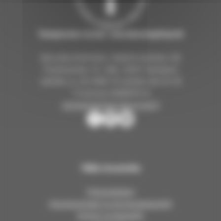
Tampereen ev.lut. seurakuntayhtymä
Seurakuntientalo, Näsilinnankatu 26
Postiosoite: PL 226, 33101 Tampere
vaihde: p. 03 2190 111 arkisin klo 9–15
Y-tunnus 0206114-9
tampereenseurakunnat.fi
T
T
T
a
a
a
m
m
m
p
p
p
Tällä sivustolla
e
e
e
r
r
r
Yhteystiedot
e
e
e
Hautausmaat ja siunauskappelit
e
e
e
Kirkot ja kappelit
n
n
n