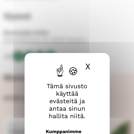
Sijainti
Messukylän kirkko
Messukylänkatu 54, 33700 Tampere
Jaa:
X
Piilota ev
Kopioi
J
J
J
linkki
a
a
a
Muita tapahtumia
tälle
a
a
a
sivulle
Tämä sivusto
p
p
p
käyttää
a
a
a
KATSO KAIKKI
evästeitä ja
l
l
l
antaa sinun
v
v
v
hallita niitä.
e
e
e
l
l
l
Harjun seurakunta
u
u
u
Ystäväpiiri-ryhmä Tesoman
Kumppanimme