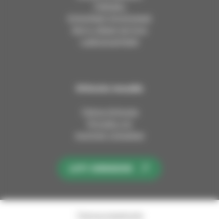
Tilahaku
s
s
s
Kirkolliset ilmoitukset
e
e
e
Kerro ideasi tai kysy
u
u
u
Laskutusohjeet
r
r
r
a
a
a
k
k
k
u
u
u
Kirkosta muualla
n
n
n
t
t
t
Tietoa kirkosta
a
a
a
Pinnalla nyt
y
y
y
Avoimet työpaikat
h
h
h
t
t
t
y
y
y
LIITY KIRKKOON
m
m
m
ä
ä
ä
F
I
Y
a
n
o
Tietosuojaseloste