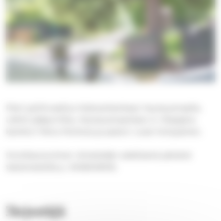
Pieni pyhiinvaellus Kalevankankaan hautausmaalla.
Lähtö pääportilta, Hautausmaankatu 5. Ohjaajina
kanttori Petra Perttula ja pastori Jussi Holopainen.
Ilmoittautuminen viimeistään edellisenä päivänä
tekstiviestillä p. 0408048105.
Järjestäjä