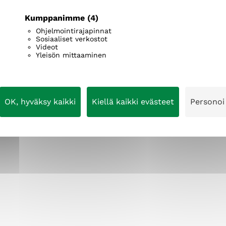
Kumppanimme
(4)
Ohjelmointirajapinnat
Sosiaaliset verkostot
Videot
Yleisön mittaaminen
OK, hyväksy kaikki
Kiellä kaikki evästeet
Personoi