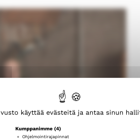
vusto käyttää evästeitä ja antaa sinun hallit
Kumppanimme
(4)
Ohjelmointirajapinnat