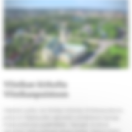
Viinikan kirkolta
Viinikanpuistoon
Hiljainen polku vie Viinikan kirkolta Viinikanpuistoon,
jossa on hiljaisuuden ajatuksiin johdattavia tauluja.
Kulje puistossa pysähdellen. Taulujen kuvat ja
ajatukset ehkä auttavat sinua omaan hiljaisuuteesi.