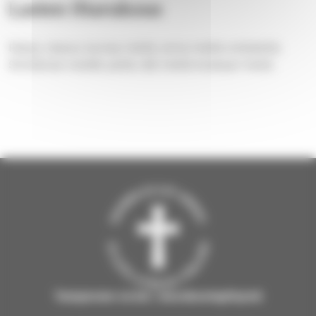
Lasten iltarukous
Rakas Jeesus siunaa meitä, anna meille enkeleitä.
Siivillänsä meidät peitä, älä meitä koskaan heitä.
Tampereen ev.lut. seurakuntayhtymä