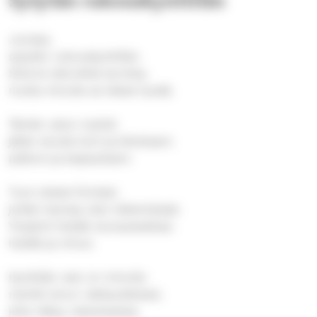
Sytytän rukouskynttilän
Jumala,
sytytän rukouskynttilän.
Sinä et sitä ehkä tarvitse,
mutta minulle se tekee hyvää.
Tämän valon myötä
jätän sinulle iloni ja kiitokseni.
pelkoni ja kaipaukseni.
Tuon eteesi ihmiset,
joiden kanssa olen tekemisissä.
Ympäröi heidät siunauksellasi,
heidät ja minut.
Kynttilän valo on minulle
merkki sinun rakkaudestasi,
joka näkyy Jeesuksessa.