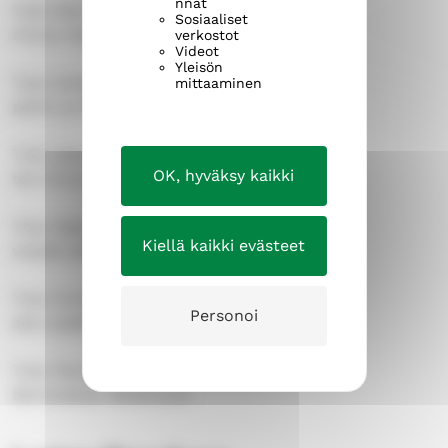
nnat
Tule, Herra,
Sosiaaliset
minun valoni ja tieni.
verkostot
Videot
Yleisön
Tule, lamppuni,
mittaaminen
päivin ja öin.
Tule, parantajani,
OK, hyväksy kaikki
tee minut terveeksi.
Tule, Vapahtajani,
Kiellä kaikki evästeet
varjele sieluni.
Tule, Kuninkaani,
Personoi
astu sydämeeni.
Tule, Rauhanruhtinas,
älä koskaan lähde pois.