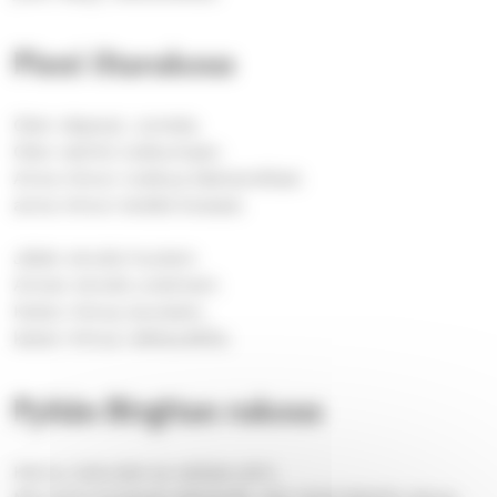
Pieni iltarukous
Olen väsynyt, Jumala.
Olen valmis nukkumaan.
Anna minun nukkua käsivarsillasi.
anna minun levätä ilossasi.
Jätän sinulle huoleni.
Annan sinulle unelmani.
Katso minua siunaten,
katso minua rakkaudella.
Pyhän Birgitan rukous
Herra, tule pian ja valaise yöni.