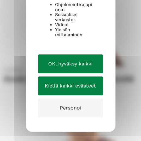
Ohjelmointirajapi
nnat
Sosiaaliset
verkostot
Videot
Yleisön
mittaaminen
OK, hyväksy kaikki
1.2.2023
Hyviä tekoja ja merkityksellisyyttä
Kiellä kaikki evästeet
Personoi