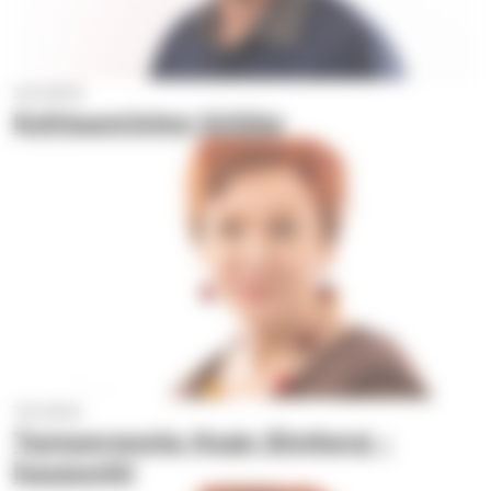
2.8.2023
Kohtaamisten kirkko
7.6.2023
Tampereesta Hugo Simberg -
kaupunki