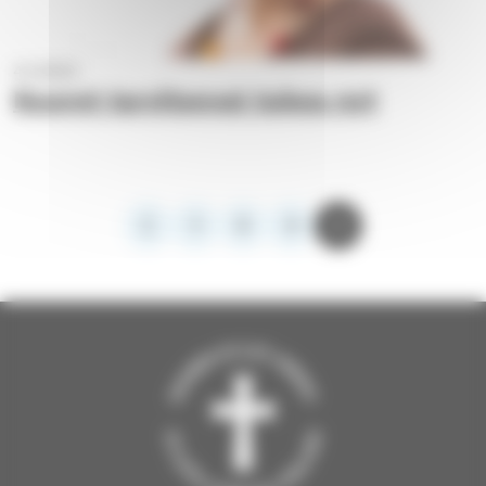
4.1.2023
Nuoret tarvitsevat tukea nyt
1
2
3
4
Edellinen