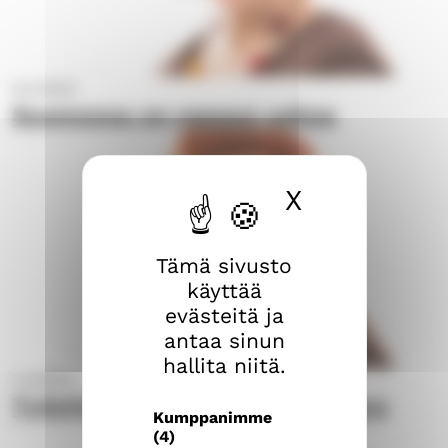
5.4.2023
Suomessa on vapaus uskoa
X
Piilota ev
Tämä sivusto
käyttää
evästeitä ja
antaa sinun
hallita niitä.
1.3.2023
Työyhteisö on tärkeä voimavara
Kumppanimme
(4)