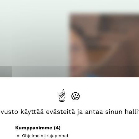
vusto käyttää evästeitä ja antaa sinun hallit
Kumppanimme
(4)
Ohjelmointirajapinnat