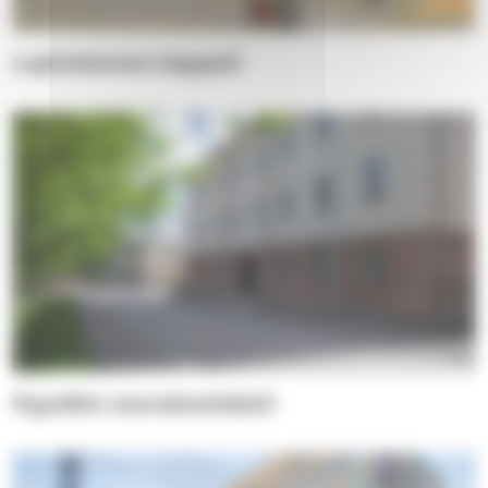
Lapinniemen kappeli
Pyynikin seurakuntakoti