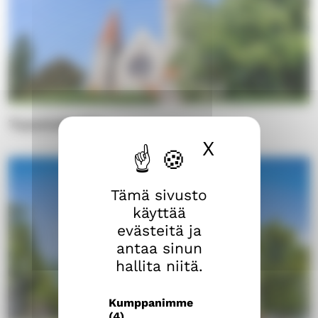
Tuomiokirkko
X
Piilota ev
Tämä sivusto
käyttää
evästeitä ja
antaa sinun
hallita niitä.
Kumppanimme
(4)