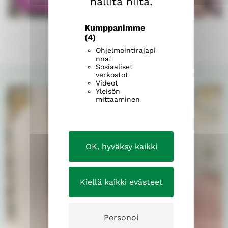
hallita niitä.
Kumppanimme
(4)
Ohjelmointirajapi
nnat
Sosiaaliset
verkostot
Videot
Yleisön
mittaaminen
OK, hyväksy kaikki
Kiellä kaikki evästeet
Personoi