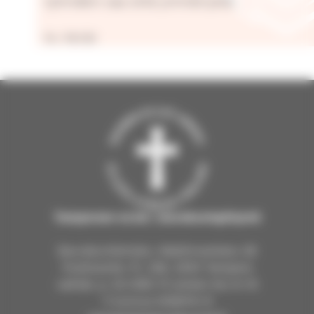
tyhmäkin saa siitä ymmärrystä.
Ps. 119:130
Tampereen ev.lut. seurakuntayhtymä
Seurakuntientalo, Näsilinnankatu 26
Postiosoite: PL 226, 33101 Tampere
vaihde: p. 03 2190 111 arkisin klo 9–15
Y-tunnus 0206114-9