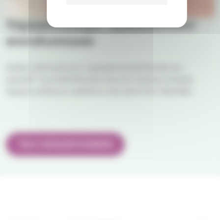
Vapaaehtoistyö Tuomiokirkko-
seurakunnassa
Oletko kiinnostunut vapaaehtoistehtävistä tai -
työstä? Tuomiokirkkoseurakunta tarjoaa erilaisia
tapoja auttaa ja osallistua seurakunnan elämään.
TULE VAPAAEHTOISEKSI