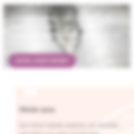
Lähetyspiirit
Lähetyspiireissä seurataan lähetystyötä,
rukoillaan sen puolesta ja tuetaan sitä
yhdessä. Samalla tavataan muita ja jaetaan
ajatuksia maailmanlaajuisesta kirkosta.
KATSO LÄHETYSPIIRIT
Päivän sana
Kun sinun sanasi avautuu, se valaisee,