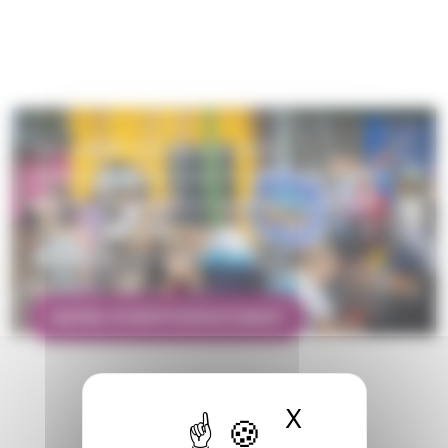
Kymppitapahtumat
Kymppileiri ja kymppisynttärit
Särkänniemessä ovat 10 vuotta täyttäville
lapsille tarkoitettuja tapahtumia, joissa
pääsee pitämään hauskaa yhdessä
samanikäisten lasten kanssa.
KATSO KYMPPITAPAHTUMAT
X
Piilota ev