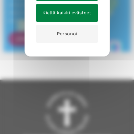
erityisesti 12–16-vuotiaille
tietokonepelaamisesta ja lanittamisesta
Kiellä kaikki evästeet
kiinnostuneille nuorille suunnattu leiri.
Personoi
LÄHDE BITTILEIRILLE