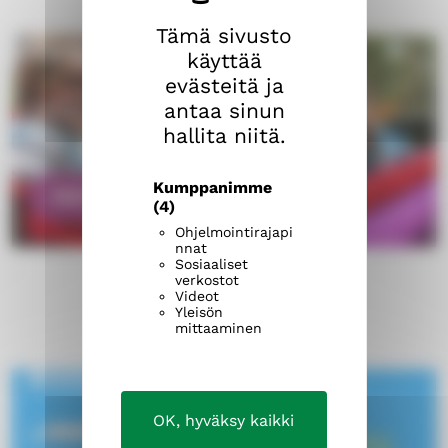
Tämä sivusto
Partio
käyttää
evästeitä ja
Tutustutu partiotoimintaan Tampereen
antaa sinun
hallita niitä.
keskustan alueella
Kumppanimme
PARTIO
(4)
Ohjelmointirajapi
nnat
Sosiaaliset
verkostot
Videot
Yleisön
mittaaminen
Bittileiri
OK, hyväksy kaikki
Bittileiri on seurakuntien järjestämä,