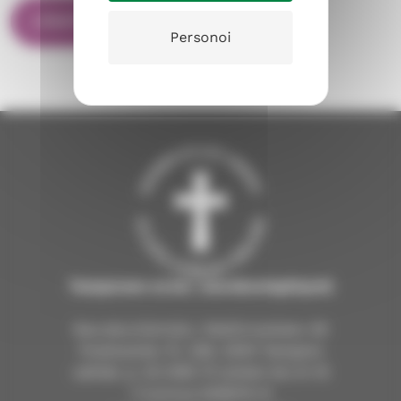
Personoi
Tampereen ev.lut. seurakuntayhtymä
Seurakuntientalo, Näsilinnankatu 26
Postiosoite: PL 226, 33101 Tampere
vaihde: p. 03 2190 111 arkisin klo 9–15
Y-tunnus 0206114-9