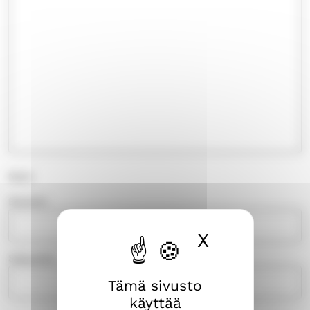
Nimi
Etunimi
X
Piilota ev
Sukunimi
Tämä sivusto
käyttää