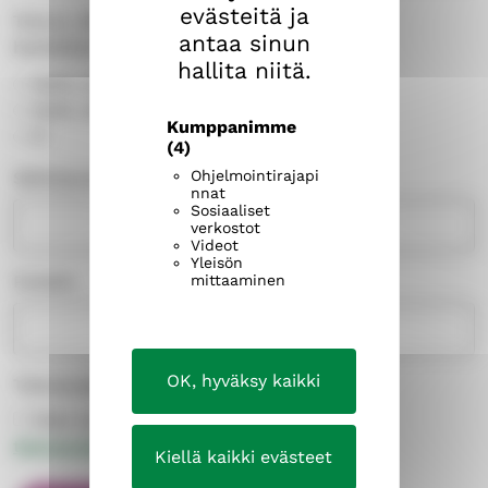
evästeitä ja
Toivon, että minuun otetaan yhteyttä
antaa sinun
henkilökohtaisesti.
hallita niitä.
Kyllä, puhelimitse
Kyllä, sähköpostitse
Kumppanimme
Ei
(4)
Ohjelmointirajapi
Sähköposti
nnat
Sosiaaliset
verkostot
Videot
Yleisön
Puhelin
mittaaminen
OK, hyväksy kaikki
Tietosuojaseloste
(Pakollinen)
Olen tutustunut
verkkopalvelun
tietosuojaselosteeseen
.
Kiellä kaikki evästeet