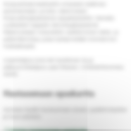
Korjaustöissä keskityttiin erityisesti sisäilman
parantamiseen, ja koko rakennuksen
ilmanvaihtojärjestelmä nykyaikaistettiin. Samalla
uudistettiin kappelin lämmitysjärjestelmä.
Rakennukseen toteutettiin vesikiertoinen lattia- ja
patterilämmitys, jossa hyödynnetään krematorion
hukkalämpöä.
Urakoitsijana toimi Aki Hyrkkönen Oy ja
pääsuunnittelijana Lassi Viitanen / Arkkitehtitoimisto
NOAN.
Hautausmaan opaskartta
Kartasta löydät hautausmaan alueet, pysäköintipaikat
ja muut palvelut
Vatialan hautausmaan opaskartta