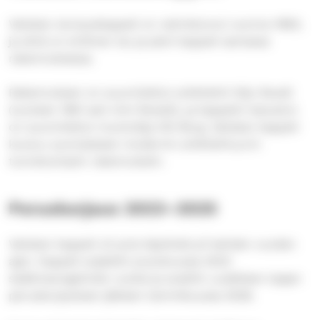
Vatialan siunauskappeli on valmistunut vuonna 1960,
ja siinä on erillinen iso ja pieni kappeli
samassa
rakennuksessa.
Rakennuksen on suunnitellut arkkitehti Viljo Revell
(vuoteen 1961 asti nimi Rewell), ja kappelin kaluston
on suunnitellut muotoilija Olli Borg. Vatialan kappeli
kuuluu suomalaisen modernin arkkitehtuurin
tunnetuimpiin rakennuksiin.
Peruskorjaus 2023–2025
Vatialan kappeli oli pois käytöstä yli kahden vuoden
ajan. Kappeli suljettiin joulukuussa 2023
sisäilmaongelmien vuoksi ja avattiin uudelleen laajan
peruskorjauksen jälkeen tammikuussa 2026.