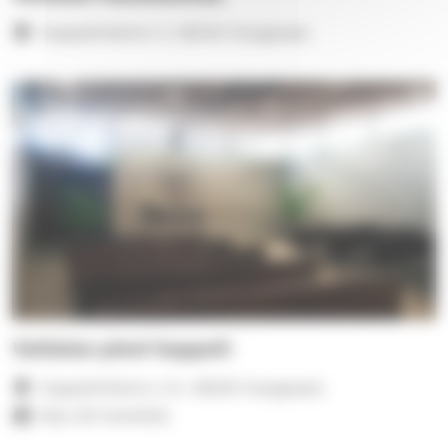
Kappelinkierto 3, 36240 Kangasala
Vatialan pieni kappeli
Kappelinkierto 3 A, 36220 Kangasala
Max 60 henkilöä