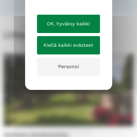
OK, hyväksy kaikki
Liittyvät tilat
Kiellä kaikki evästeet
Personoi
Vatialan hautausmaa