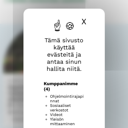
X
Piilota ev
Tämä sivusto
käyttää
evästeitä ja
antaa sinun
hallita niitä.
Eteläinen seurakunta
Kumppanimme
Opastettu kiertokävely
(4)
Vatialan hautausmaalla ja
Ohjelmointirajapi
alkuhartaus
nnat
ti 18.8.2026
18.00
Sosiaaliset
verkostot
Vatialan hautausmaa, Vatialan iso
Videot
kappeli
Yleisön
mittaaminen