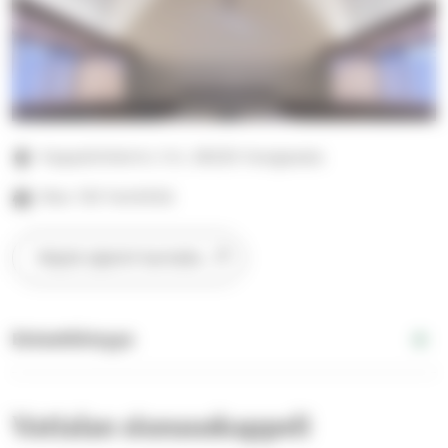
Kappelinkierto 3 A, 36220 Kangasala
Max 120 henkilöä
Näytä sijainti kartalla
Esteettömyys
Vatialan siunauskappeli