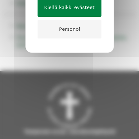
Yhteinen kasvatus
Kiellä kaikki evästeet
Seurakuntayhtymän hallintosääntö
Personoi
Förvaltningstadga för Tammerfors evangelisk-
lutherska kyrkliga samfällighet
Tampereen ev.lut. seurakuntayhtymä