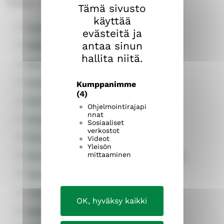
Yhteisiin tehtäviin kuuluvat:
Tämä sivusto
käyttää
Aluekeskusrekisteri
evästeitä ja
antaa sinun
Diakonia ja yhteiskuntavastuu
hallita niitä.
Hautaus- ja puistopalvelut
Henkilöstöpalvelut
Kumppanimme
(4)
Kehittämispalvelut
Ohjelmointirajapi
nnat
Kiinteistöpalvelut
Sosiaaliset
verkostot
Perheneuvonta
Videot
Yleisön
mittaaminen
Sairaalasielunhoito ja kehitysvammaistyö
Talous- ja hallintopalvelut
Tietohallintopalvelut
OK, hyväksy kaikki
Viestintäpalvelut