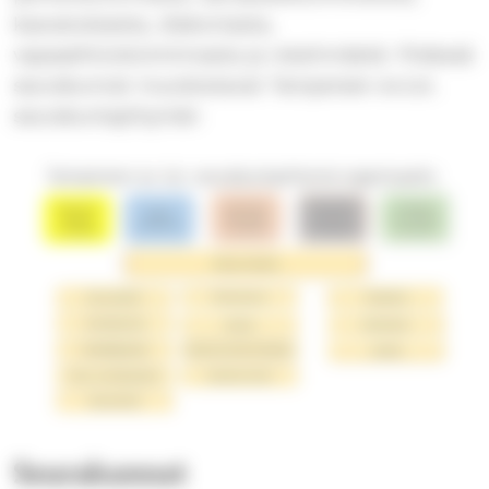
kasvatuksesta, diakoniasta,
vapaaehtoistoiminnasta ja viestinnästä. Yhdessä
seurakunnat muodostavat Tampereen ev.lut.
seurakuntayhtymän
Seurakunnat