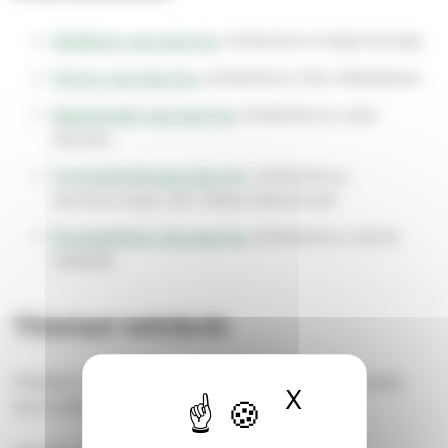
Eteläinen seurakunta,
kirkkoherra Kaija Karvala
Harjun seurakunta
, kirkkoherra Tero Matilainen
Messukylän seurakunta
, kirkkoherra Juha
Itkonen
Tuomiokirkkoseurakunta
, kirkkoherra,
tuomiorovasti Olli-Pekka Silfverhuth
Ruotsalainen seurakunta
, kirkkoherra Janne
Heikkilä
Yhteiset tehtävät
Yhteiset tehtävät toimivat kiinteässä ja jatkuvassa
X
Piilota ev
vuorovaikutuksessa seurakuntien kanssa.