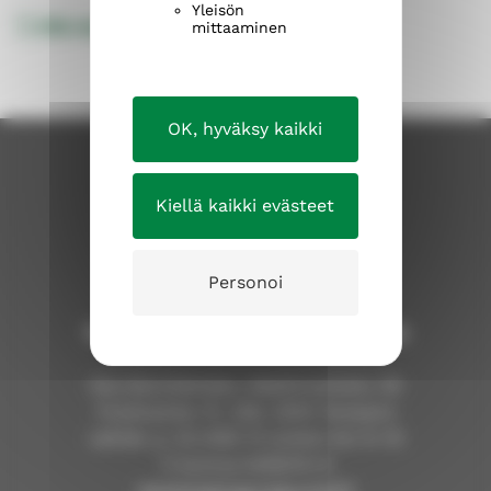
Yleisön
YRE Ammattilaiset
YRE Asiakkaat
mittaaminen
OK, hyväksy kaikki
Kiellä kaikki evästeet
Personoi
Tampereen ev.lut. seurakuntayhtymä
Seurakuntientalo, Näsilinnankatu 26
Postiosoite: PL 226, 33101 Tampere
vaihde: p. 03 2190 111 arkisin klo 9–15
Y-tunnus 0206114-9
tampereenseurakunnat.fi